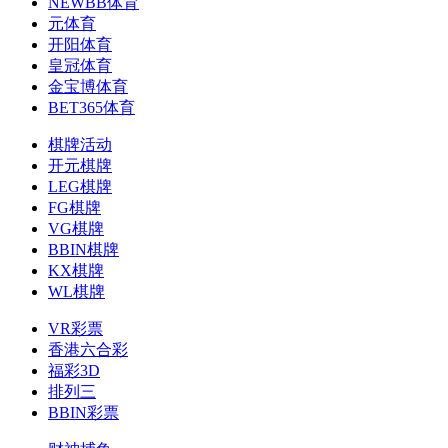
NEWBB体育
元体育
开阳体育
皇冠体育
金宝博体育
BET365体育
棋牌活动
开元棋牌
LEG棋牌
FG棋牌
VG棋牌
BBIN棋牌
KX棋牌
WL棋牌
VR彩票
香港六合彩
福彩3D
排列三
BBIN彩票