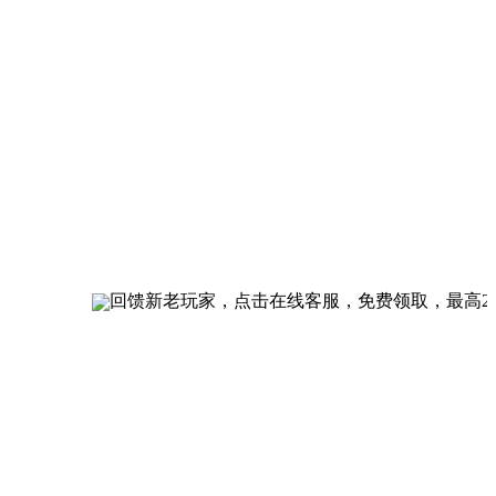
回馈新老玩家，点击在线客服，免费领取，最高2000